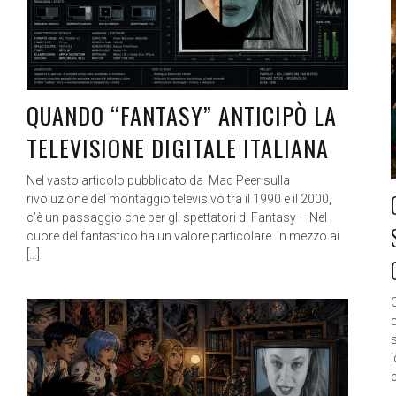
QUANDO “FANTASY” ANTICIPÒ LA
TELEVISIONE DIGITALE ITALIANA
Nel vasto articolo pubblicato da Mac Peer sulla
rivoluzione del montaggio televisivo tra il 1990 e il 2000,
c’è un passaggio che per gli spettatori di Fantasy – Nel
cuore del fantastico ha un valore particolare. In mezzo ai
[…]
c
i