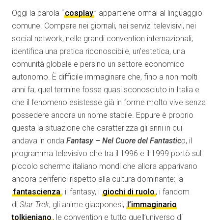
Oggi la parola “
cosplay
” appartiene ormai al linguaggio
comune. Compare nei giornali, nei servizi televisivi, nei
social network, nelle grandi convention internazionali;
identifica una pratica riconoscibile, un’estetica, una
comunità globale e persino un settore economico
autonomo. È difficile immaginare che, fino a non molti
anni fa, quel termine fosse quasi sconosciuto in Italia e
che il fenomeno esistesse già in forme molto vive senza
possedere ancora un nome stabile. Eppure è proprio
questa la situazione che caratterizza gli anni in cui
andava in onda
Fantasy – Nel Cuore del Fantastic
o
, il
programma televisivo che tra il 1996 e il 1999 portò sul
piccolo schermo italiano mondi che allora apparivano
ancora periferici rispetto alla cultura dominante: la
fantascienza
, il fantasy, i
giochi di ruolo
, i fandom
di
Star Trek
, gli anime giapponesi,
l’immaginario
tolkieniano
, le convention e tutto quell’universo di