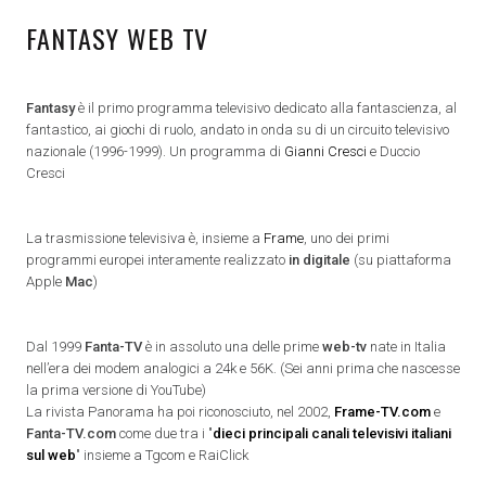
FANTASY WEB TV
Fantasy
è il primo programma televisivo dedicato alla fantascienza, al
fantastico, ai giochi di ruolo, andato in onda su di un circuito televisivo
nazionale (1996-1999). Un programma di
Gianni Cresci
e Duccio
Cresci
La trasmissione televisiva è, insieme a
Frame
, uno dei primi
programmi europei interamente realizzato
in digitale
(su piattaforma
Apple
Mac
)
Dal 1999
Fanta-TV
è in assoluto una delle prime
web-tv
nate in Italia
nell’era dei modem analogici a 24k e 56K. (Sei anni prima che nascesse
la prima versione di YouTube)
La rivista Panorama ha poi riconosciuto, nel 2002,
Frame-TV.com
e
Fanta-TV.com
come due tra i "
dieci principali canali televisivi italiani
sul web
" insieme a Tgcom e RaiClick