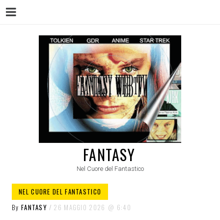
Menu
Skip
to
content
FANTASY
Nel Cuore del Fantastico
NEL CUORE DEL FANTASTICO
By
FANTASY
26 MAGGIO 2026
6:40