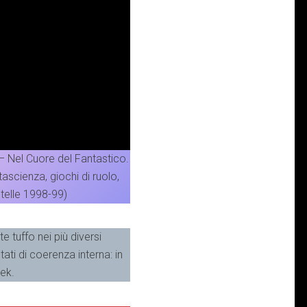
– Nel Cuore del Fantastico.
ascienza, giochi di ruolo,
telle 1998-99)
 tuffo nei più diversi
tati di coerenza interna: in
rek.