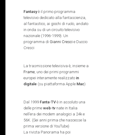
Fantasy
è il primo programma
televisivo dedicato alla fantascienza,
al fantastico, ai giochi di ruolo, andato
in onda su di un circuito televisivo
nazionale (1996-1999). Un
programma di
Gianni Cresci
e Duccio
Cresci
La trasmissione televisiva è, insieme a
Frame
, uno dei primi programmi
europei interamente realizzato
in
digitale
(su piattaforma Apple
Mac
)
Dal 1999
Fanta-TV
è in assoluto una
delle prime
web-tv
nate in Italia
nell’era dei modem analogici a 24k e
56K. (Sei anni prima che nascesse la
prima versione di YouTube)
La rivista Panorama ha poi