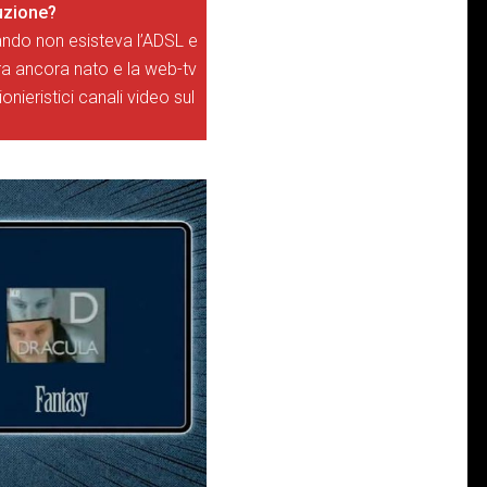
luzione?
ando non esisteva l’ADSL e
ra ancora nato e la web-tv
nieristici canali video sul