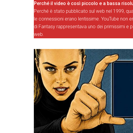
Perché il video è così piccolo e a bassa riso
Perché è stato pubblicato sul web nel 1999, qu
le connessioni erano lentissime. YouTube non e
di Fantasy rappresentava uno dei primissimi e pio
web.