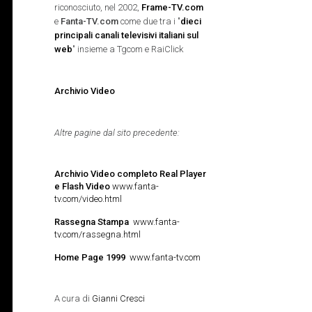
riconosciuto, nel 2002,
Frame-TV.com
e
Fanta-TV.com
come due tra i "
dieci
principali canali televisivi italiani sul
web
" insieme a Tgcom e RaiClick
Archivio Video
Altre pagine dal sito precedente:
Archivio Video completo Real Player
e Flash Video
www.fanta-
tv.com/video.html
Rassegna Stampa
www.fanta-
tv.com/rassegna.html
Home Page 1999
www.fanta-tv.com
A cura di
Gianni Cresci